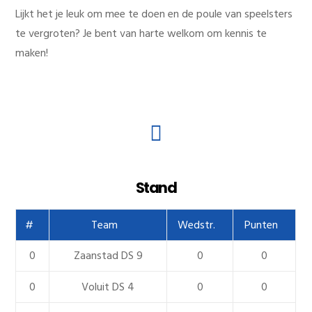
Lijkt het je leuk om mee te doen en de poule van speelsters
te vergroten? Je bent van harte welkom om kennis te
maken!
Stand
#
Team
Wedstr.
Punten
0
Zaanstad DS 9
0
0
0
Voluit DS 4
0
0